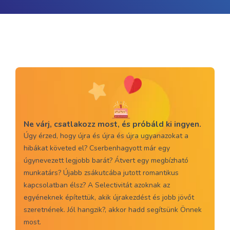
Ne várj, csatlakozz most, és próbáld ki ingyen.
Úgy érzed, hogy újra és újra és újra ugyanazokat a
hibákat követed el? Cserbenhagyott már egy
úgynevezett legjobb barát? Átvert egy megbízható
munkatárs? Újabb zsákutcába jutott romantikus
kapcsolatban élsz? A Selectivitát azoknak az
egyéneknek építettük, akik újrakezdést és jobb jövőt
szeretnének. Jól hangzik?, akkor hadd segítsünk Önnek
most.